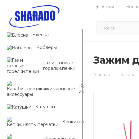
Акции
Новос
Блесна
Воблеры
Зажим д
Газ и газовые
горелки.печки
—
Главная
Каталог
Карабин,вертлюжки,карп
аксессуары
Катушки
Кепки,шляпы,перчатки