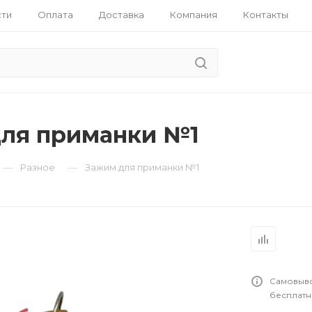
ти
Оплата
Доставка
Компания
Контакты
ля приманки №1
—
—
Разное
Зажим для приманки №1
овые
Самовыво
бесплатн