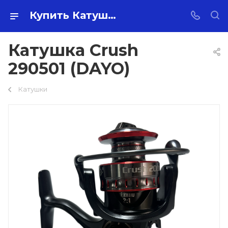
Купить Катушка Crush 290501 (DAYO) оптом по самой низкой цене 990 ₽ с доставкой по России
Катушка Crush
290501 (DAYO)
Катушки