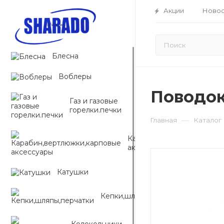
Акции
Новос
Блесна
Воблеры
Поводок
Газ и газовые
горелки.печки
—
Главная
Каталог
Карабин,вертлюжки,карп
аксессуары
Катушки
Кепки,шляпы,перчатки