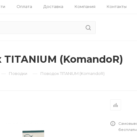
ти
Оплата
Доставка
Компания
Контакты
 TITANIUM (KomandoR)
—
—
Поводки
Поводок TITANIUM (KomandoR)
овые
Самовыво
бесплатн