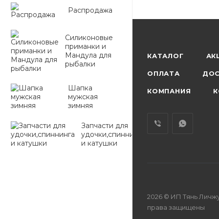
Распродажа
Силиконовые
приманки и
Мандула для
КАТАЛОГ
АК
рыбалки
ОПЛАТА
ДОС
Шапка
КОМПАНИЯ
К
мужская
зимняя
Запчасти для
удочки,спиннинга
и катушки
2026 © ИП Тянь Личжу
права защищены