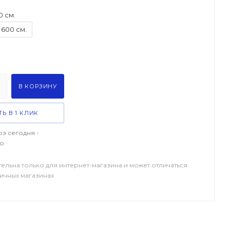
0 см.
600 см.
В КОРЗИНУ
Ь В 1 КЛИК
з сегодня -
о
тельна только для интернет-магазина и может отличаться
ничных магазинах