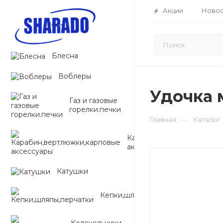
Акции
Новос
Блесна
Воблеры
Удочка 
Газ и газовые
горелки.печки
—
Главная
Каталог
Карабин,вертлюжки,карп
аксессуары
Катушки
Кепки,шляпы,перчатки