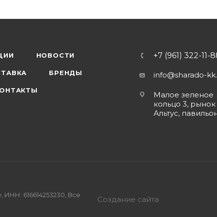
+7 (961) 322-11-
ЦИИ
НОВОСТИ
ТАВКА
БРЕНДЫ
info@sharado-kk
ОНТАКТЫ
Малое зеленое
кольцо 3, рынок
Альтус, павильо
, ИНН: 616614253230, Все
Создание сайта