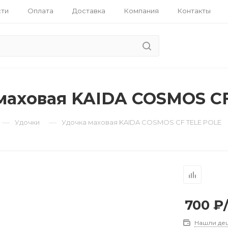
ти
Оплата
Доставка
Компания
Контакты
маховая KAIDA COSMOS C
—
—
Удочки
Удочка маховая KAIDA COSMOS CF TELE POLE
овые
700
₽
Нашли де