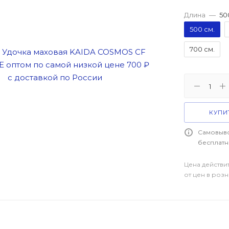
Длина
—
50
500 см.
700 см.
КУПИТ
Самовыво
бесплатн
Цена действи
от цен в роз